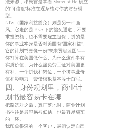
法来源，移民官是拿着 Matter of Ho 确立
的"可信度"标准在逐条核对你的财务模
型。
NIW（国家利益豁免）则是另一种画
风。它走的是 EB-2 下的豁免通道，不要
求投资额，也不需要雇主担保，拼的是
你的事业本身是否对美国有"国家利益"。
它的计划书更像一份"未来贡献蓝图"——
你打算在美国做什么、为什么这件事有
实质价值、为什么豁免劳工证对美国更
有利。一个拼钱和岗位，一个拼事业价
值和影响力，套错模板基本等于白写。
四、身份规划里，商业计
划书最容易卡在哪
把路选对之后，真正落地时，商业计划
书往往是最容易被低估、也最容易翻车
的一环。
我印象很深的一个客户，最初认定自己