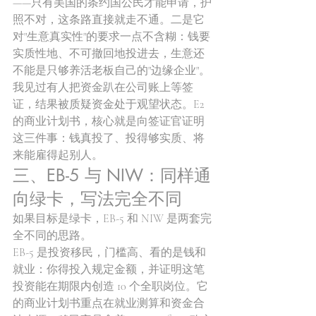
——只有美国的条约国公民才能申请，护
照不对，这条路直接就走不通。二是它
对"生意真实性"的要求一点不含糊：钱要
实质性地、不可撤回地投进去，生意还
不能是只够养活老板自己的"边缘企业"。
我见过有人把资金趴在公司账上等签
证，结果被质疑资金处于观望状态。E2 
的商业计划书，核心就是向签证官证明
这三件事：钱真投了、投得够实质、将
来能雇得起别人。
三、EB-5 与 NIW：同样通
向绿卡，写法完全不同
如果目标是绿卡，EB-5 和 NIW 是两套完
全不同的思路。
EB-5 是投资移民，门槛高、看的是钱和
就业：你得投入规定金额，并证明这笔
投资能在期限内创造 10 个全职岗位。它
的商业计划书重点在就业测算和资金合