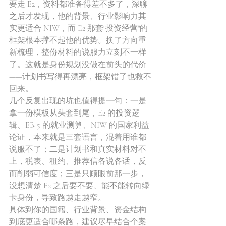
要走 E2，资料都准备得差不多了，深聊
之后才发现，他的背景、行业影响力其
实更适合 NIW，而 E2 那套"投资经营"的
框架根本撑不起他的优势。换了方向重
新梳理，整份材料的说服力立刻不一样
了。这就是身份规划没做在前头的代价
——计划书写得再漂亮，框架错了也救不
回来。
几个反复出现的坑也值得提一句：一是
拿一份模板从头套到尾，E2 的投资逻
辑、EB-5 的就业测算、NIW 的国家利益
论证，本来就是三套语言，混着用谁都
说服不了；二是计划书和真实材料对不
上，税表、租约、推荐信各说各话，反
而削弱可信度；三是只顾眼前那一步，
没想清楚 E2 之后要不要、能不能转向绿
卡身份，导致路越走越窄。
具体到你的国籍、行业背景、资金结构
到底更适合哪条路，建议尽早结合个案